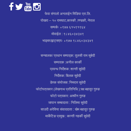
फेवा संगालो अनलाईन मिडिया प्रा.लि.
पोखरा – १० रामघाट,कास्की ,गण्डकी, नेपाल
सम्पर्कः +९७७ ६१५९१९६४
मोवाईल : ९८४६०३४३४९
भाइबर/ह्वाट्सएपः +९७७ ९८४६०३४३४९
सन्चालक/ प्रधान सम्पाद्क: तुलसी राम सुबेदी
सम्पादक :अनील कार्की
प्रवन्ध निर्देशक: शान्ती सुवेदी
निर्देशक: बिलक सुवेदी
डेस्क संयोजक: निमदत्त सुवेदी
फोटोपत्रकार (लेखनाथ प्रतिनिधि ):रक्ष बहादुर गुरुङ
फोटो पत्रकार: अश्वीन गुरुङ
जापान सम्बादाता : निलिमा सुवेदी
साउदी अरेविया संवाददाता : खेम बहादुर गुरुङ
मार्केटिङ प्रमुख : कान्ती नहर्की सुवेदी