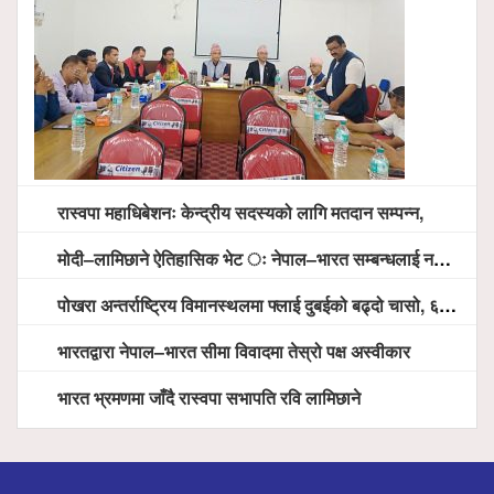
रास्वपा महाधिबेशनः केन्द्रीय सदस्यको लागि मतदान सम्पन्न,
मोदी–लामिछाने ऐतिहासिक भेट ः नेपाल–भारत सम्बन्धलाई नयाँ उचाइमा पु¥याउने साझा प्रतिबद्धता
पोखरा अन्तर्राष्ट्रिय विमानस्थलमा फ्लाई दुबईको बढ्दो चासो, ६ घण्टा लामो प्राविधिक निरीक्षणपछि दैनिक उडानको ढोका खुल्दै
भारतद्वारा नेपाल–भारत सीमा विवादमा तेस्रो पक्ष अस्वीकार
भारत भ्रमणमा जाँदै रास्वपा सभापति रवि लामिछाने