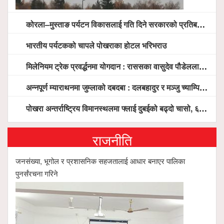
कोरला–मुस्ताङ पर्यटन विकासलाई गति दिने सरकारको प्रतिबद्धता, स्थानीय सरोकारवालासँग व्यापक छलफल
भारतीय पर्यटकको चापले पोखराका होटल भरिभराउ
मिलेनियम ट्रेक प्रवर्द्धनमा योगदान : राससका वासुदेव पौडेललाई ‘मिलेनियम ट्रेक अवार्ड’ प्रदान गरिने
अन्नपूर्ण म्याराथनमा जुम्लाको दबदबा : दलबहादुर र मञ्जु च्याम्पियन, नगदसहित भव्य सम्मान
पोखरा अन्तर्राष्ट्रिय विमानस्थलमा फ्लाई दुबईको बढ्दो चासो, ६ घण्टा लामो प्राविधिक निरीक्षणपछि दैनिक उडानको ढोका खुल्दै
राजनीति
जनसंख्या, भूगोल र प्रशासनिक सहजतालाई आधार बनाएर पालिका
पुनर्संरचना गरिने