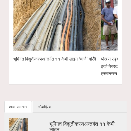
गरिँदै
पोखरा रङ्गशालाको वृक्षारोपण अभियानलाई सहयोगः हाम्रो
पोखरा उद्योग वाणिज्
इको नेक्स्ट टेक्नोलोजीद्वारा ४ सय केजी अर्गानिक मल
उम्मेदवारको सम्भाव
हस्तान्तरण
ताजा समाचार
लोकप्रिय
भूमिगत विद्युतीकरणअन्तर्गत ११ केभी
लाइन…