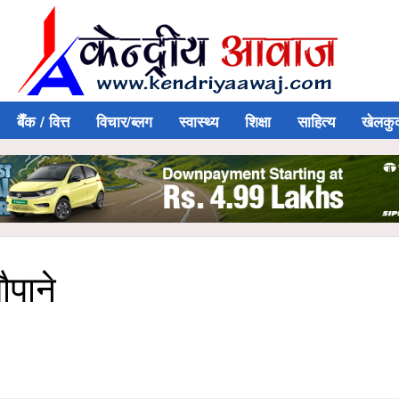
बैँक / वित्त
विचार/ब्लग
स्वास्थ्य
शिक्षा
साहित्य
खेलकु
ौपाने