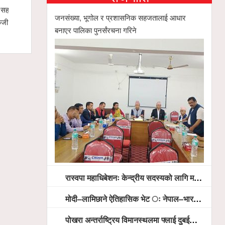
स्याङ्जामा सामाजिक सद्भाव र राष्ट्रिय एकताका लागि
गृहमन्त्री गुरुङसहितको सरक
जनसंख्या, भूगोल र प्रशासनिक सहजतालाई आधार
शान्ति ¥याली सम्पन्न
प्रतिनिधिबीच १३ बुँदे सहम
बनाएर पालिका पुनर्संरचना गरिने
रास्वपा महाधिबेशनः केन्द्रीय सदस्यको लागि मतदान सम्पन्न,
मोदी–लामिछाने ऐतिहासिक भेट ः नेपाल–भारत सम्बन्धलाई नयाँ उचाइमा पु¥याउने साझा प्रतिबद्धता
पोखरा अन्तर्राष्ट्रिय विमानस्थलमा फ्लाई दुबईको बढ्दो चासो, ६ घण्टा लामो प्राविधिक निरीक्षणपछि दैनिक उडानको ढोका खुल्दै