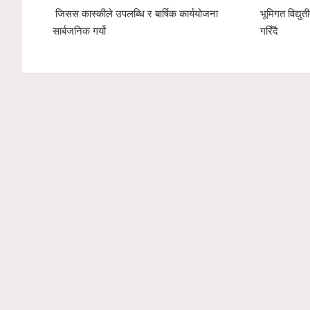
भूमिगत विद्युतीकरणअन्तर्गत ११ केभी लाइन ‘चार्ज’
पोखरा रङ्गशालाको वृक्षार
गरिँदै
हाम्रो इको नेक्स्ट टेक्नोलो
अर्गानिक मल हस्तान्तरण