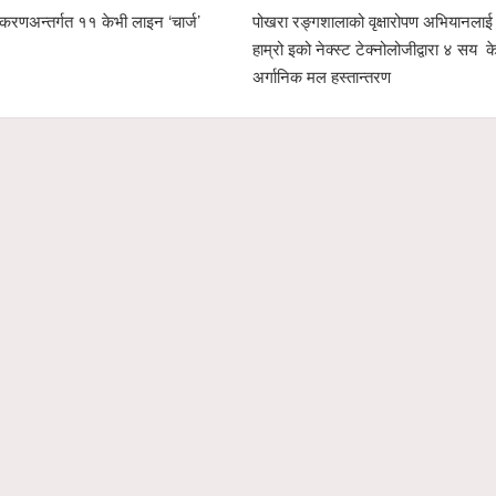
ोपण अभियानलाई सहयोगः
पोखरा उद्योग वाणिज्य संघको नेतृत्व दौड रोचक बन्दै,
जीद्वारा ४ सय केजी
चार उम्मेदवारको सम्भावना