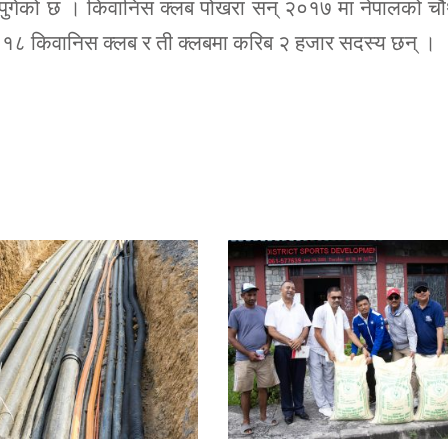
ा पुगेको छ । किवानिस क्लब पोखरा सन् २०१७ मा नेपालको च
 ११८ किवानिस क्लब र ती क्लबमा करिब २ हजार सदस्य छन् ।