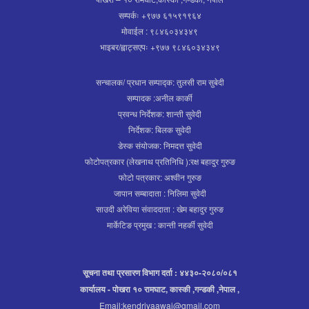
सम्पर्कः +९७७ ६१५९१९६४
मोवाईल : ९८४६०३४३४९
भाइबर/ह्वाट्सएपः +९७७ ९८४६०३४३४९
सन्चालक/ प्रधान सम्पाद्क: तुलसी राम सुबेदी
सम्पादक :अनील कार्की
प्रवन्ध निर्देशक: शान्ती सुवेदी
निर्देशक: बिलक सुवेदी
डेस्क संयोजक: निमदत्त सुवेदी
फोटोपत्रकार (लेखनाथ प्रतिनिधि ):रक्ष बहादुर गुरुङ
फोटो पत्रकार: अश्वीन गुरुङ
जापान सम्बादाता : निलिमा सुवेदी
साउदी अरेविया संवाददाता : खेम बहादुर गुरुङ
मार्केटिङ प्रमुख : कान्ती नहर्की सुवेदी
सूचना तथा प्रसारण विभाग दर्ता : ४४३०-२०८०/०८१
कार्यालय - पोखरा १० रामघाट, कास्की ,गन्डकी ,नेपाल ,
Email:kendriyaawaj@gmail.com