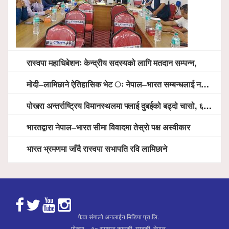
रास्वपा महाधिबेशनः केन्द्रीय सदस्यको लागि मतदान सम्पन्न,
मोदी–लामिछाने ऐतिहासिक भेट ः नेपाल–भारत सम्बन्धलाई नयाँ उचाइमा पु¥याउने साझा प्रतिबद्धता
पोखरा अन्तर्राष्ट्रिय विमानस्थलमा फ्लाई दुबईको बढ्दो चासो, ६ घण्टा लामो प्राविधिक निरीक्षणपछि दैनिक उडानको ढोका खुल्दै
भारतद्वारा नेपाल–भारत सीमा विवादमा तेस्रो पक्ष अस्वीकार
भारत भ्रमणमा जाँदै रास्वपा सभापति रवि लामिछाने
फेवा संगालो अनलाईन मिडिया प्रा.लि.
पोखरा – १० रामघाट,कास्की ,गण्डकी, नेपाल