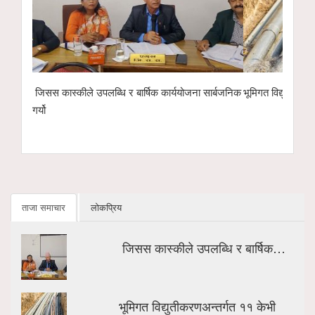
योजना सार्बजनिक
भूमिगत विद्युतीकरणअन्तर्गत ११ केभी लाइन ‘चार्ज’ गरिँदै
पोखरा रङ्गश
इको नेक्स्ट
हस्तान्तरण
ताजा समाचार
लोकप्रिय
जिसस कास्कीले उपलब्धि र बार्षिक…
भूमिगत विद्युतीकरणअन्तर्गत ११ केभी