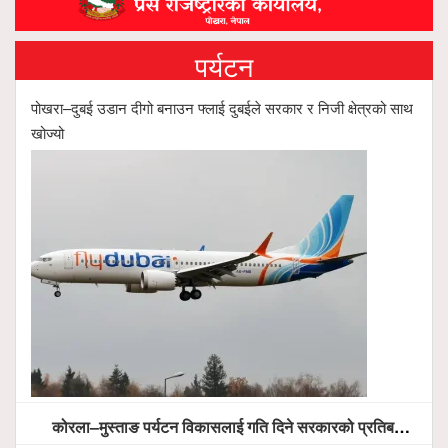
पर्यटन
पोखरा–दुबई उडान दीगो बनाउन फ्लाई दुबईले सरकार र निजी क्षेत्रको साथ
खोज्यो
कोरला–मुस्ताङ पर्यटन विकासलाई गति दिने सरकारको प्रतिबद्धता, स्थानीय सरोकारवालासँग व्यापक छलफल