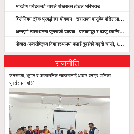
भारतीय पर्यटकको चापले पोखराका होटल भरिभराउ
मिलेनियम ट्रेक प्रवर्द्धनमा योगदान : राससका वासुदेव पौडेललाई ‘मिलेनियम ट्रेक अवार्ड’ प्रदान गरिने
अन्नपूर्ण म्याराथनमा जुम्लाको दबदबा : दलबहादुर र मञ्जु च्याम्पियन, नगदसहित भव्य सम्मान
पोखरा अन्तर्राष्ट्रिय विमानस्थलमा फ्लाई दुबईको बढ्दो चासो, ६ घण्टा लामो प्राविधिक निरीक्षणपछि दैनिक उडानको ढोका खुल्दै
राजनीति
जनसंख्या, भूगोल र प्रशासनिक सहजतालाई आधार बनाएर पालिका
पुनर्संरचना गरिने