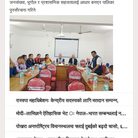
जनसंख्या, भूगोल र प्रशासनिक सहजतालाई आधार बनाएर पालिका
पुनर्संरचना गरिने
रास्वपा महाधिबेशनः केन्द्रीय सदस्यको लागि मतदान सम्पन्न,
मोदी–लामिछाने ऐतिहासिक भेट ः नेपाल–भारत सम्बन्धलाई नयाँ उचाइमा पु¥याउने साझा प्रतिबद्धता
पोखरा अन्तर्राष्ट्रिय विमानस्थलमा फ्लाई दुबईको बढ्दो चासो, ६ घण्टा लामो प्राविधिक निरीक्षणपछि दैनिक उडानको ढोका खुल्दै