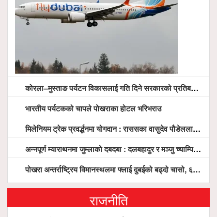
कोरला–मुस्ताङ पर्यटन विकासलाई गति दिने सरकारको प्रतिबद्धता, स्थानीय सरोकारवालासँग व्यापक छलफल
भारतीय पर्यटकको चापले पोखराका होटल भरिभराउ
मिलेनियम ट्रेक प्रवर्द्धनमा योगदान : राससका वासुदेव पौडेललाई ‘मिलेनियम ट्रेक अवार्ड’ प्रदान गरिने
अन्नपूर्ण म्याराथनमा जुम्लाको दबदबा : दलबहादुर र मञ्जु च्याम्पियन, नगदसहित भव्य सम्मान
पोखरा अन्तर्राष्ट्रिय विमानस्थलमा फ्लाई दुबईको बढ्दो चासो, ६ घण्टा लामो प्राविधिक निरीक्षणपछि दैनिक उडानको ढोका खुल्दै
राजनीति