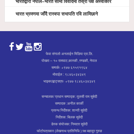
भारतद्वारा नेपाल–भारत सीमा विवादमा तेस्रो पक्ष अस्वीकार
भारत भ्रमणमा जाँदै रास्वपा सभापति रवि लामिछाने
फेवा संगालो अनलाईन मिडिया प्रा.लि.
पोखरा – १० रामघाट,कास्की ,गण्डकी, नेपाल
सम्पर्कः +९७७ ६१५९१९६४
मोवाईल : ९८४६०३४३४९
भाइबर/ह्वाट्सएपः +९७७ ९८४६०३४३४९
सन्चालक/ प्रधान सम्पाद्क: तुलसी राम सुबेदी
सम्पादक :अनील कार्की
प्रवन्ध निर्देशक: शान्ती सुवेदी
निर्देशक: बिलक सुवेदी
डेस्क संयोजक: निमदत्त सुवेदी
फोटोपत्रकार (लेखनाथ प्रतिनिधि ):रक्ष बहादुर गुरुङ