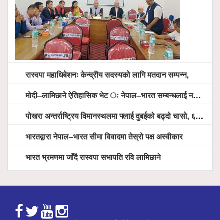
रास्वपा महाधिबेशनः केन्द्रीय सदस्यको लागि मतदान सम्पन्न,
मोदी–लामिछाने ऐतिहासिक भेट ः नेपाल–भारत सम्बन्धलाई नयाँ उचाइमा पु¥याउने साझा प्रतिबद्धता
पोखरा अन्तर्राष्ट्रिय विमानस्थलमा फ्लाई दुबईको बढ्दो चासो, ६ घण्टा लामो प्राविधिक निरीक्षणपछि दैनिक उडानको ढोका खुल्दै
भारतद्वारा नेपाल–भारत सीमा विवादमा तेस्रो पक्ष अस्वीकार
भारत भ्रमणमा जाँदै रास्वपा सभापति रवि लामिछाने