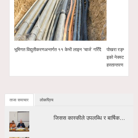
ार्बजनिक
भूमिगत विद्युतीकरणअन्तर्गत ११ केभी लाइन ‘चार्ज’ गरिँदै
पोखरा रङ्गशालाको 
इको नेक्स्ट टेक्नो
हस्तान्तरण
ताजा समाचार
लोकप्रिय
जिसस कास्कीले उपलब्धि र बार्षिक…