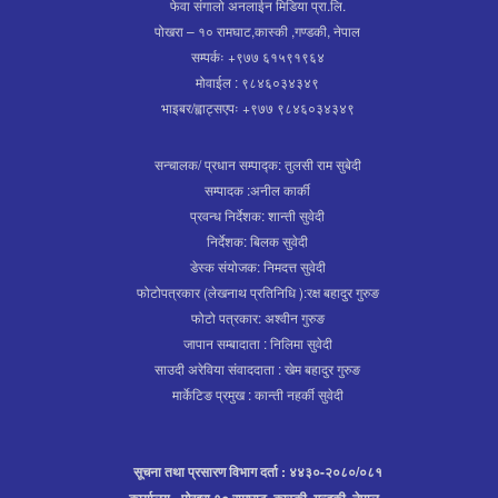
फेवा संगालो अनलाईन मिडिया प्रा.लि.
पोखरा – १० रामघाट,कास्की ,गण्डकी, नेपाल
सम्पर्कः +९७७ ६१५९१९६४
मोवाईल : ९८४६०३४३४९
भाइबर/ह्वाट्सएपः +९७७ ९८४६०३४३४९
सन्चालक/ प्रधान सम्पाद्क: तुलसी राम सुबेदी
सम्पादक :अनील कार्की
प्रवन्ध निर्देशक: शान्ती सुवेदी
निर्देशक: बिलक सुवेदी
डेस्क संयोजक: निमदत्त सुवेदी
फोटोपत्रकार (लेखनाथ प्रतिनिधि ):रक्ष बहादुर गुरुङ
फोटो पत्रकार: अश्वीन गुरुङ
जापान सम्बादाता : निलिमा सुवेदी
साउदी अरेविया संवाददाता : खेम बहादुर गुरुङ
मार्केटिङ प्रमुख : कान्ती नहर्की सुवेदी
सूचना तथा प्रसारण विभाग दर्ता : ४४३०-२०८०/०८१