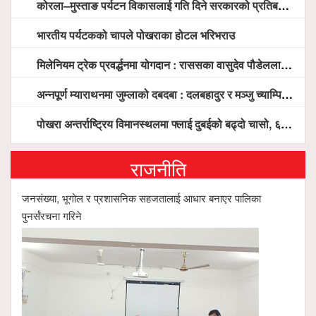
कोरला–मुस्ताङ पर्यटन विकासलाई गति दिने सरकारको प्रतिबद्धता, स्थानीय सरोकारवालासँग व्यापक छलफल
भारतीय पर्यटकको चापले पोखराका होटल भरिभराउ
मिलेनियम ट्रेक प्रवर्द्धनमा योगदान : राससका वासुदेव पौडेललाई ‘मिलेनियम ट्रेक अवार्ड’ प्रदान गरिने
अन्नपूर्ण म्याराथनमा जुम्लाको दबदबा : दलबहादुर र मञ्जु च्याम्पियन, नगदसहित भव्य सम्मान
पोखरा अन्तर्राष्ट्रिय विमानस्थलमा फ्लाई दुबईको बढ्दो चासो, ६ घण्टा लामो प्राविधिक निरीक्षणपछि दैनिक उडानको ढोका खुल्दै
राजनीति
जनसंख्या, भूगोल र प्रशासनिक सहजतालाई आधार बनाएर पालिका
पुनर्संरचना गरिने