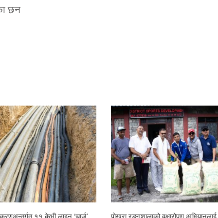
ेका छन
ेभी लाइन ‘चार्ज’
पोखरा रङ्गशालाको वृक्षारोपण अभियानलाई सहयोगः
पोख