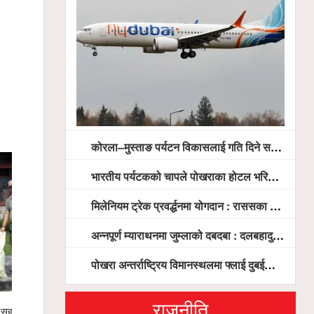
कोरला–मुस्ताङ पर्यटन विकासलाई गति दिने सरकारको प्रतिबद्धता, स्थानीय सरोकारवालासँग व्यापक छलफल
भारतीय पर्यटकको चापले पोखराका होटल भरिभराउ
मिलेनियम ट्रेक प्रवर्द्धनमा योगदान : राससका वासुदेव पौडेललाई ‘मिलेनियम ट्रेक अवार्ड’ प्रदान गरिने
अन्नपूर्ण म्याराथनमा जुम्लाको दबदबा : दलबहादुर र मञ्जु च्याम्पियन, नगदसहित भव्य सम्मान
पोखरा अन्तर्राष्ट्रिय विमानस्थलमा फ्लाई दुबईको बढ्दो चासो, ६ घण्टा लामो प्राविधिक निरीक्षणपछि दैनिक उडानको ढोका खुल्दै
राजनीति
रा उद्योग वाणिज्य संघको नेतृत्व दौड रोचक बन्दै,
स्याङ्जामा सामाजिक सद्भाव र रा