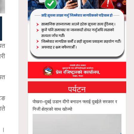
ित
री
ित
पर्यटन
िङ
पोखरा–दुबई उडान दीगो बनाउन फ्लाई दुबईले सरकार र
ाते
निजी क्षेत्रको साथ खोज्यो
ए ।