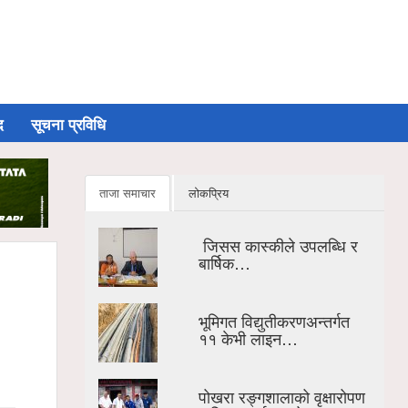
द
सूचना प्रविधि
ताजा समाचार
लोकप्रिय
जिसस कास्कीले उपलब्धि र
बार्षिक…
भूमिगत विद्युतीकरणअन्तर्गत
११ केभी लाइन…
पोखरा रङ्गशालाको वृक्षारोपण