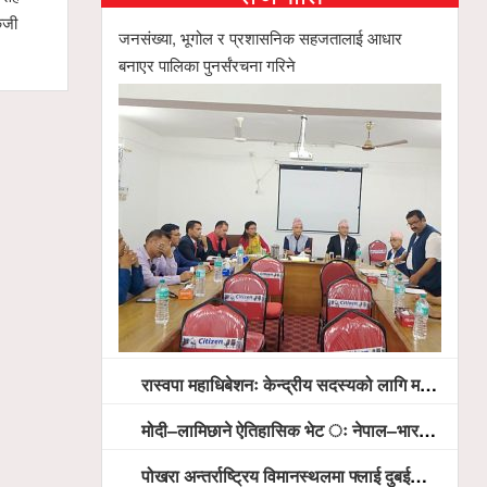
 उम्मेदवारको सम्भावना
शान्ति ¥याली सम्पन्न
जनसंख्या, भूगोल र प्रशासनिक सहजतालाई आधार
बनाएर पालिका पुनर्संरचना गरिने
रास्वपा महाधिबेशनः केन्द्रीय सदस्यको लागि मतदान सम्पन्न,
मोदी–लामिछाने ऐतिहासिक भेट ः नेपाल–भारत सम्बन्धलाई नयाँ उचाइमा पु¥याउने साझा प्रतिबद्धता
पोखरा अन्तर्राष्ट्रिय विमानस्थलमा फ्लाई दुबईको बढ्दो चासो, ६ घण्टा लामो प्राविधिक निरीक्षणपछि दैनिक उडानको ढोका खुल्दै